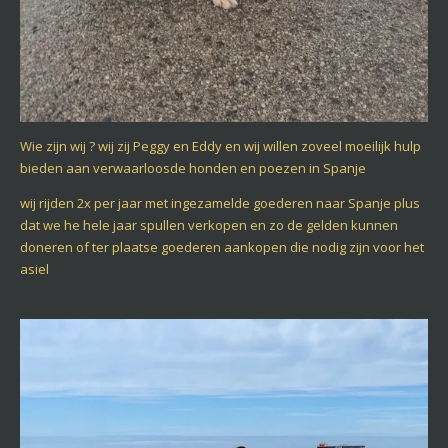
Wie zijn wij ? wij zij Peggy en Eddy en wij willen zoveel moeilijk hulp
bieden aan verwaarloosde honden en poezen in Spanje
wij rijden 2x per jaar met ingezamelde goederen naar Spanje plus
dat we he hele jaar spullen verkopen en zo de gelden kunnen
doneren of ter plaatse goederen aankopen die nodig zijn voor het
asiel