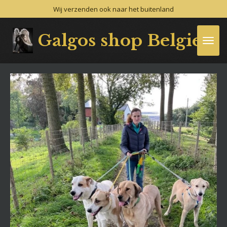
Wij verzenden ook naar het buitenland
Ga
direct
naar
Galgos shop Belgie
de
hoofdinhoud